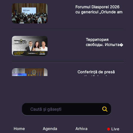
Forumul Diasporei 2026
cu genericul „Oriunde am
Территория
свободы. Испыта�
Conferință de presă
susținută de prim-
ministr
Ședința Consiliului
Superior al Procurorilor
din
Home
Agenda
Arhiva
Live