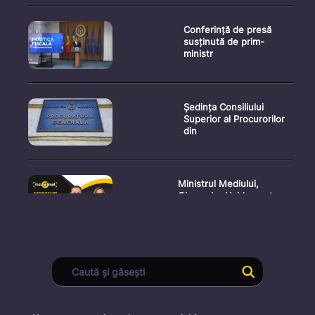
Conferință de presă
susținută de prim-
ministr
Ședința Consiliului
Superior al Procurorilor
din
Ministrul Mediului,
Gheorghe Hajder, este
invitatu
Consultări publice privind
proiectul de lege pent