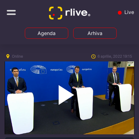
Live
Agenda
Arhiva
Online
6 aprilie, 2022 19:15
Play