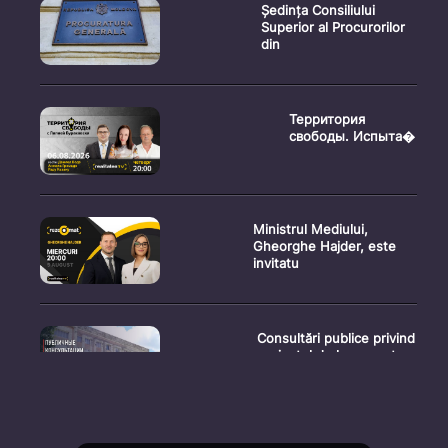
Ședința Consiliului
Superior al Procurorilor
din
Территория
свободы. Испыта�
Ministrul Mediului,
Gheorghe Hajder, este
invitatu
Consultări publice privind
proiectul de lege pent
Consultarea Publică CP-