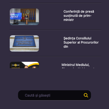
Conferință de presă
susținută de prim-
ministr
Ședința Consiliului
Superior al Procurorilor
din
Ministrul Mediului,
Gheorghe Hajder, este
invitatu
Consultări publice privind
proiectul de lege pent