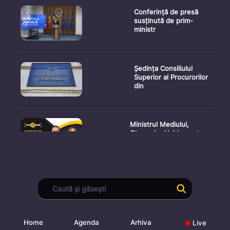
Conferință de presă
susținută de prim-
ministr
Ședința Consiliului
Superior al Procurorilor
din
Ministrul Mediului,
Gheorghe Hajder, este
invitatu
Consultări publice privind
proiectul de lege pent
Home
Agenda
Arhiva
Live