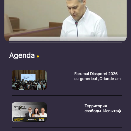
Agenda
Forumul Diasporei 2026
cu genericul „Oriunde am
Территория
свободы. Испыта�