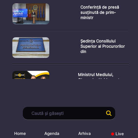
Conferință de presă
susținută de prim-
ministr
Ședința Consiliului
Superior al Procurorilor
din
Ministrul Mediului,
Gheorghe Hajder, este
invitatu
Consultări publice privind
proiectul de lege pent
Home
Agenda
Arhiva
Live