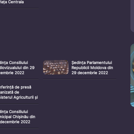
Piața Centrala
ința Consiliului
Ședința Parlamentului
iovizualului din 29
Republicii Moldova din
cembrie 2022
29 decembrie 2022
ferință de presă
anizată de
isterul Agriculturii și
ustriei Alimentare cu
a „Totalurile anului
ința Consiliului
icol 2022”
icipal Chișinău din
 decembrie 2022