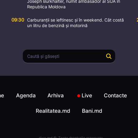
Joseph Burkhalter, numit ambasador al SUA în
Republica Moldova
09:30
Carburanții se ieftinesc și în weekend. Cât costă
un litru de benzină și motorină
me
Agenda
Arhiva
Live
Contacte
Realitatea.md
Bani.md
rlive.md ©. Toate drepturile rezervate.