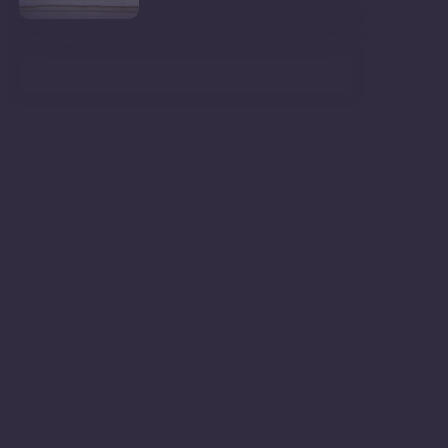
Ministrul Mediului, Gheorghe
Hajder, este invitatu
Consultări publice privind
proiectul de lege pent
Consultarea Publică CP-01,
dedicată Studiilor de
Declarații după ședința