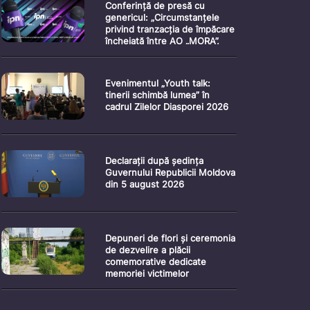
Conferință de presă cu
genericul: „Circumstanțele
privind tranzacția de împăcare
încheiată între AO „MORA”,
AGEPI și Ministerul Justiției”
Evenimentul „Youth talk:
tinerii schimbă lumea” în
cadrul Zilelor Diasporei 2026
Declarații după ședința
Guvernului Republicii Moldova
din 5 august 2026
Depuneri de flori și ceremonia
de dezvelire a plăcii
comemorative dedicate
memoriei victimelor
Holocaustului împotriva
romilor din timpul celui de-al
Doilea Război Mondial