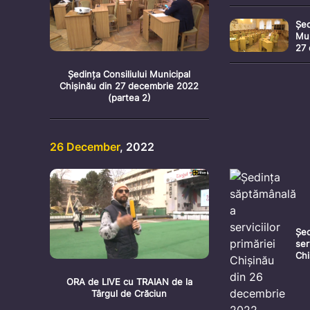
20
Șed
Mun
27
(pa
Ședința Consiliului Municipal
Chișinău din 27 decembrie 2022
(partea 2)
26 December
, 2022
Șed
ser
Chi
de
ORA de LIVE cu TRAIAN de la
Târgul de Crăciun