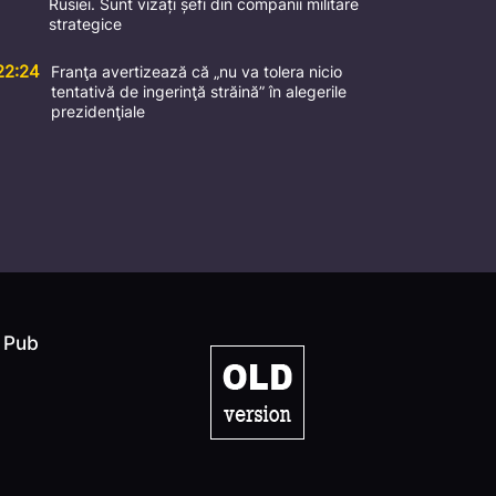
Rusiei. Sunt vizați șefi din companii militare
strategice
22:24
Franţa avertizează că „nu va tolera nicio
tentativă de ingerinţă străină” în alegerile
prezidenţiale
Pub