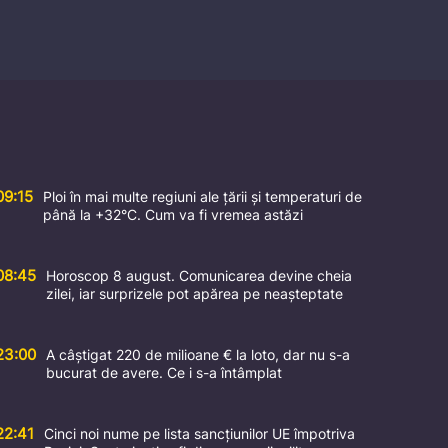
carburanții 
m
09:15
Ploi în mai multe regiuni ale țării și temperaturi de
până la +32°C. Cum va fi vremea astăzi
08:45
Horoscop 8 august. Comunicarea devine cheia
zilei, iar surprizele pot apărea pe neașteptate
23:00
A câștigat 220 de milioane € la loto, dar nu s-a
bucurat de avere. Ce i s-a întâmplat
22:41
Cinci noi nume pe lista sancțiunilor UE împotriva