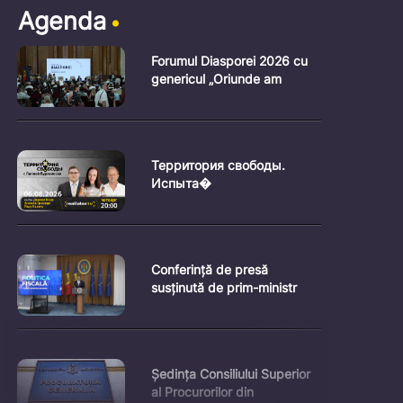
Agenda
Forumul Diasporei 2026 cu
genericul „Oriunde am
Территория свободы.
Испыта�
Conferință de presă
susținută de prim-ministr
Ședința Consiliului Superior
al Procurorilor din