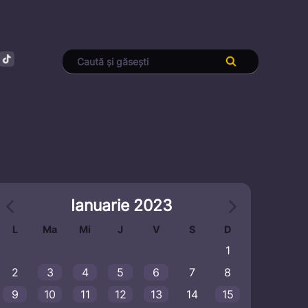
Ianuarie 2023
L
Ma
Mi
J
V
S
D
1
2
3
4
5
6
7
8
9
10
11
12
13
14
15