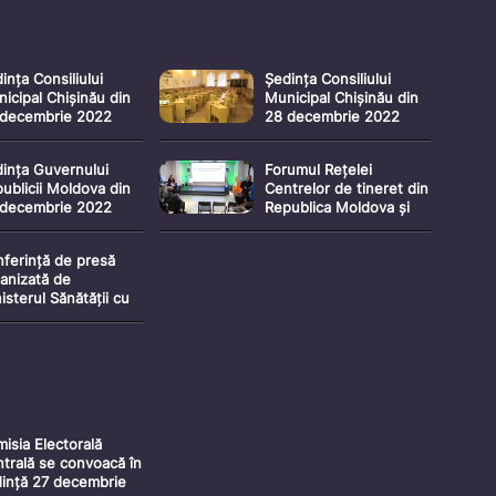
ința Consiliului
Ședința Consiliului
icipal Chișinău din
Municipal Chișinău din
 decembrie 2022
28 decembrie 2022
rtea 2)
(partea 1)
ința Guvernului
Forumul Rețelei
ublicii Moldova din
Centrelor de tineret din
 decembrie 2022
Republica Moldova și
decernarea Premiilor
Naționale pentru
ferință de presă
Tineret 2022
anizată de
isterul Sănătății cu
vire la îmbolnăvirile
n infecțiile
piratorii
isia Electorală
trală se convoacă în
ință 27 decembrie