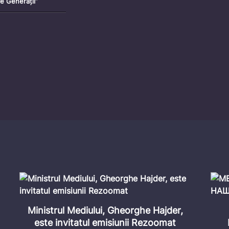
re Generații”
„Consens Național” cu Vitalie Dogaru:
Ana
Tinerii NEET, în afara școlii și a pieței