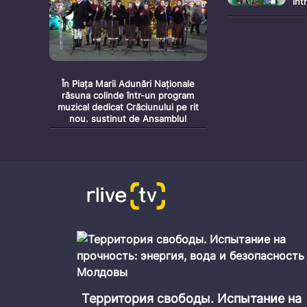
înt
În Piața Marii Adunări Naționale
răsuna colinde într-un program
muzical dedicat Crăciunului pe rit
nou, susținut de Ansamblul
Etnofolcloric „Romanița”!
ЕСС
Secretarul general al Guvernului, Alexei
ОВЬЕ
Buzu, este invitatul emisiunii Rezoomat