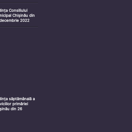
22
ința Consiliului
icipal Chișinău din
 decembrie 2022
rtea 1)
ința săptămânală a
viciilor primăriei
șinău din 26
cembrie 2022