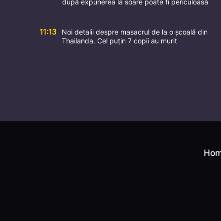
după expunerea la soare poate fi periculoasă
11:13
Noi detalii despre masacrul de la o școală din
Thailanda. Cel puțin 7 copii au murit
Ho