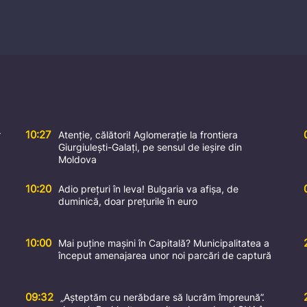
muncii
10:27
r
Atenție, călători! Aglomerație la frontiera
Giurgiulești-Galați, pe sensul de ieșire din
Moldova
10:20
Adio prețuri în leva! Bulgaria va afișa, de
duminică, doar prețurile în euro
10:00
Mai puține mașini în Capitală? Municipalitatea a
început amenajarea unor noi parcări de captură
09:32
„Așteptăm cu nerăbdare să lucrăm împreună”.