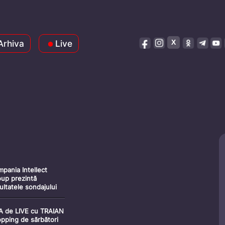
Arhiva
Live
pania Intellect
up prezintă
ultatele sondajului
io-politic, precum și
alizarea ratingului
A de LIVE cu TRAIAN
tidelor politice pe
pping de sărbători
cursul anului 2022