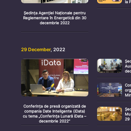
la 
Ședința Agenției Naționale pentru
Reglementare în Energetică din 30
decembrie 2022
29 December
, 2022
Șed
Aud
de
Con
org
Min
Ind
tem
Conferința de presă organizată de
Șed
agr
compania Date Inteligente (iData)
Mun
cu tema „Conferința Lunară iData –
29
decembrie 2022”