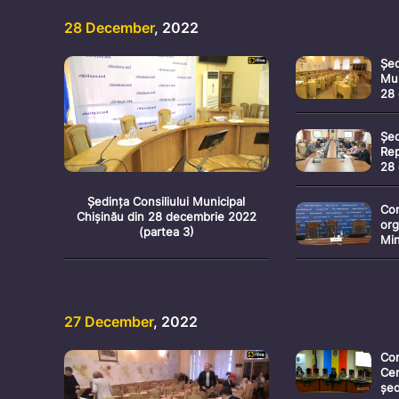
28 December
, 2022
Șed
Mun
28
(pa
Șed
Rep
28
Ședința Consiliului Municipal
Con
Chișinău din 28 decembrie 2022
org
(partea 3)
Min
pri
pri
res
27 December
, 2022
Com
Cen
șed