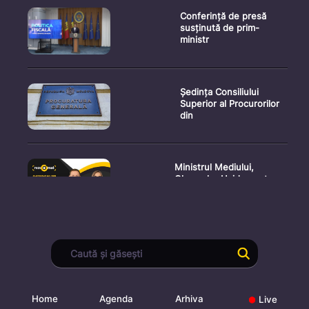
Conferință de presă
susținută de prim-
ministr
Ședința Consiliului
Superior al Procurorilor
din
Ministrul Mediului,
Gheorghe Hajder, este
invitatu
Consultări publice privind
proiectul de lege pent
Home
Agenda
Arhiva
Live