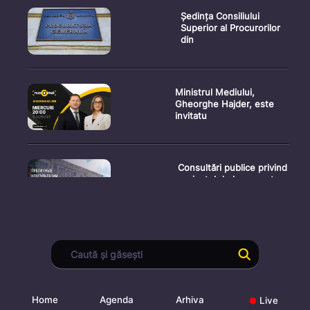
Ședința Consiliului
Superior al Procurorilor
din
Ministrul Mediului,
Gheorghe Hajder, este
invitatu
Consultări publice privind
proiectul de lege pent
Consultarea Publică CP-
01, dedicată Studiilor de
Home
Agenda
Arhiva
Live