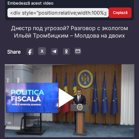
Video
Embedează acest video
Copiază
Днестр под угрозой? Разговор с экологом
Ильёй Тромбицким – Молдова на двоих
Share